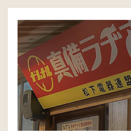
コ
ン
テ
ン
ツ
へ
ス
キ
ッ
プ