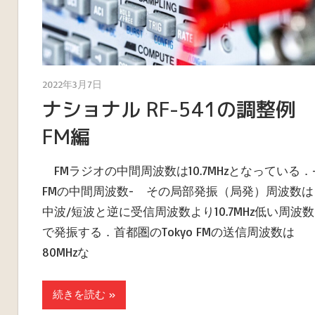
2022年3月7日
ウレナイ ラヂオ商会 店主
ナショナル RF-541の調整例
FM編
FMラジオの中間周波数は10.7MHzとなっている．
FMの中間周波数- その局部発振（局発）周波数は
中波/短波と逆に受信周波数より10.7MHz低い周波数
で発振する．首都圏のTokyo FMの送信周波数は
80MHzな
続きを読む