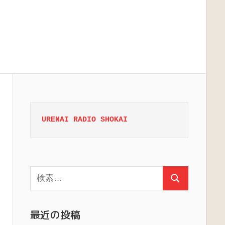
URENAI RADIO SHOKAI
検
検
索:
索
最近の投稿