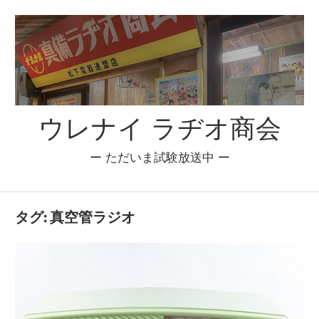
コ
ン
テ
ン
ツ
へ
ウレナイ ラヂオ商会
ス
キ
ー ただいま試験放送中 ー
ッ
プ
タグ:
真空管ラジオ