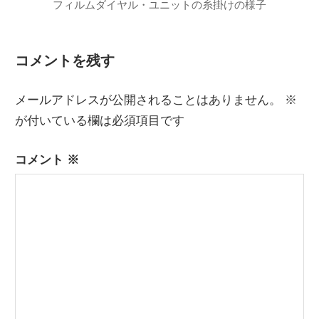
フィルムダイヤル・ユニットの糸掛けの様子
120
-
コメントを残す
分
ナ
タ
シ
イ
ョ
メールアドレスが公開されることはありません。
※
マ
ナ
が付いている欄は必須項目です
ー
ル
RF-
-
888
コメント
※
★
吠
短
え
波
ろ
ラ
ク
ー
ジ
ガ
オ