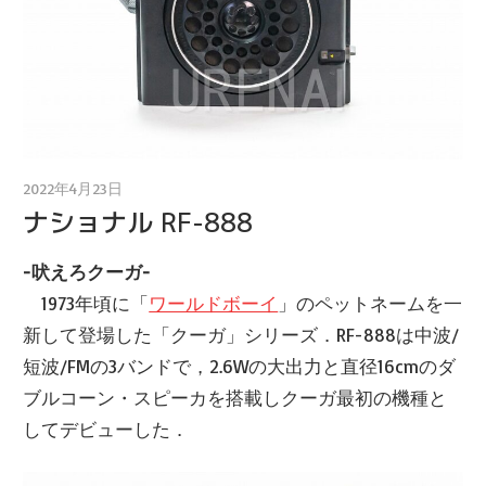
2022年4月23日
ウレナイ ラヂオ商会 店主
ナショナル RF-888
-吠えろクーガ-
1973年頃に「
ワールドボーイ
」のペットネームを一
新して登場した「クーガ」シリーズ．RF-888は中波/
短波/FMの3バンドで，2.6Wの大出力と直径16cmのダ
ブルコーン・スピーカを搭載しクーガ最初の機種と
してデビューした．