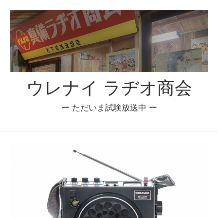
コ
ン
テ
ン
ツ
へ
ウレナイ ラヂオ商会
ス
キ
ー ただいま試験放送中 ー
ッ
プ