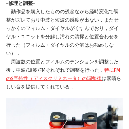
-修理と調整-
動作品を購入したものの残念ながら経時変化で調
整がズレており中波と短波の感度が出ない．またせ
っかくのフィルム・ダイヤルがくすんでおり，ダイ
ヤル・ユニットを分解し汚れの清掃と位置合わせを
行った（フィルム・ダイヤルの分解はお勧めしな
い）．
周波数の位置とフィルムのテンションを調整した
後，中波/短波/FMそれぞれで調整を行った．
特にFM
のS字特性（ディスクリミネータ）の調整後
は素晴ら
しい音を提供してくれている．