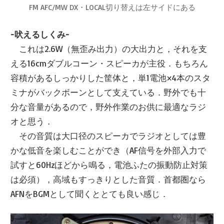
FM AFC/MW DX・LOCAL切り替えは左サイドにある
-吠えるしくみ-
これは2.6W（無歪み出力）の大出力と，それを支
える16cmダブルコーン・スピーカが主役．もちろん
容積があるしっかりした筐体と，単1電池×4本のスタ
ミナがバックボーンとして支えている．野外でも十
分な音量があるので，野外作業のお供に最適なラジ
オと思う．
その音質は大口径のスピーカでラジオとしては豊
かな低音を楽しむことができ（AF信号を外部入力で
試すと60Hzほどから鳴る，電池ふたの振動防止対策
は必須），高域もすっきりとした音質．首都圏なら
AFNをBGMとして聞くととても良い感じ．