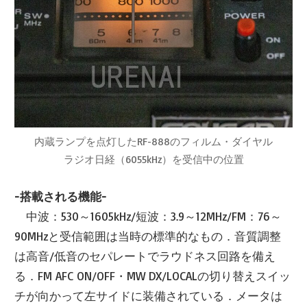
内蔵ランプを点灯したRF-888のフィルム・ダイヤル
ラジオ日経（6055kHz）を受信中の位置
-搭載される機能-
中波：530～1605kHz/短波：3.9～12MHz/FM：76～
90MHzと受信範囲は当時の標準的なもの．音質調整
は高音/低音のセパレートでラウドネス回路を備え
る．FM AFC ON/OFF・MW DX/LOCALの切り替えスイッ
チが向かって左サイドに装備されている．メータは