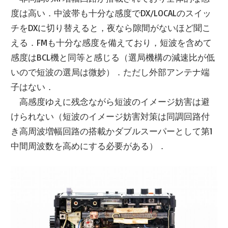
度は高い．中波帯も十分な感度でDX/LOCALのスイッ
チをDXに切り替えると，夜なら隙間がないほど聞こ
える．FMも十分な感度を備えており，短波を含めて
感度はBCL機と同等と感じる（選局機構の減速比が低
いので短波の選局は微妙）．ただし外部アンテナ端
子はない．
高感度ゆえに残念ながら短波のイメージ妨害は避
けられない（短波のイメージ妨害対策は同調回路付
き高周波増幅回路の搭載かダブルスーパーとして第1
中間周波数を高めにする必要がある）．